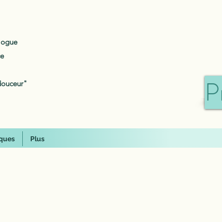
ologue
ce
P
douceur"
ques
Plus