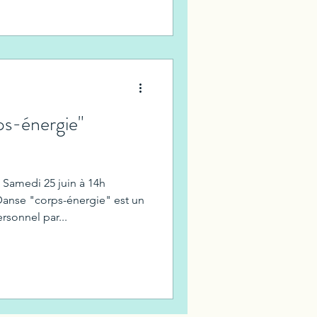
ps-énergie"
amedi 25 juin à 14h
nse "corps-énergie" est un
atelier de développement personnel par...