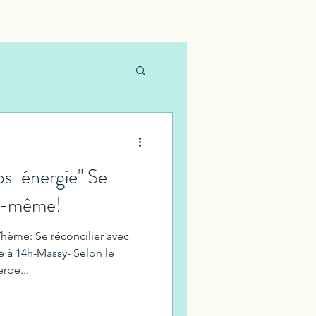
ps-énergie" Se
oi-même!
ème: Se réconcilier avec
 à 14h-Massy- Selon le
erbe...