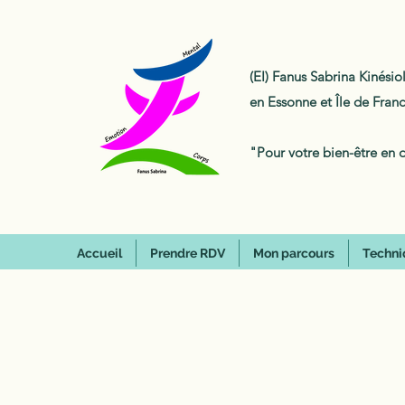
(EI) Fanus Sabrina Kinési
en Essonne et Île de Fran
"Pour votre bien-être en 
Accueil
Prendre RDV
Mon parcours
Techni