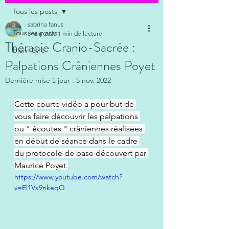
Tous les posts
sabrina fanus
Tous les posts
8 juin 2020
1 min de lecture
Thérapie Cranio-Sacrée :
bien- être
Palpations Crâniennes Poyet
Dernière mise à jour :
5 nov. 2022
Cette courte vidéo a pour but de 
vous faire découvrir les palpations 
ou " écoutes " crâniennes réalisées 
en début de séance dans le cadre 
du protocole de base découvert par 
Maurice Poyet.
https://www.youtube.com/watch?
v=El1Vx9nkeqQ